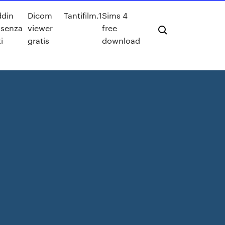
ddin
Dicom
Tantifilm.1
Sims 4
 senza
viewer
free
i
gratis
download