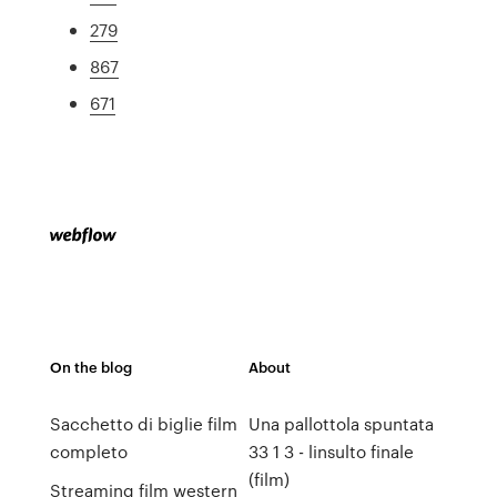
279
867
671
On the blog
About
Sacchetto di biglie film
Una pallottola spuntata
completo
33 1 3 - linsulto finale
(film)
Streaming film western