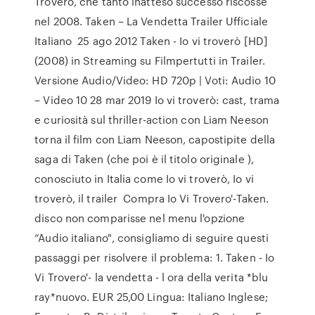
Troverò, che tanto inatteso successo riscosse
nel 2008. Taken – La Vendetta Trailer Ufficiale
Italiano 25 ago 2012 Taken - Io vi troverò [HD]
(2008) in Streaming su Filmpertutti in Trailer.
Versione Audio/Video: HD 720p | Voti: Audio 10
– Video 10 28 mar 2019 Io vi troverò: cast, trama
e curiosità sul thriller-action con Liam Neeson
torna il film con Liam Neeson, capostipite della
saga di Taken (che poi è il titolo originale ),
conosciuto in Italia come Io vi troverò, Io vi
troverò, il trailer Compra Io Vi Trovero'-Taken.
disco non comparisse nel menu l'opzione
“Audio italiano", consigliamo di seguire questi
passaggi per risolvere il problema: 1. Taken - Io
Vi Trovero'- la vendetta - l ora della verita *blu
ray*nuovo. EUR 25,00 Lingua: Italiano Inglese;